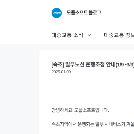
Skip
to
도플소프트 블로그
content
대중교통 소식
대중교통 정
[속초] 일부노선 운행조정 안내(1/9~3/3
2025-01-09
안녕하세요. 도플소프트입니다.
속초지역에서 운행되는 일부 시내버스가 겨울