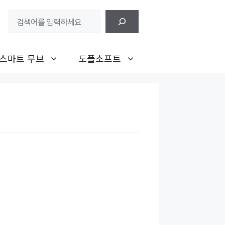
검
색
스마트 무브
도플소프트