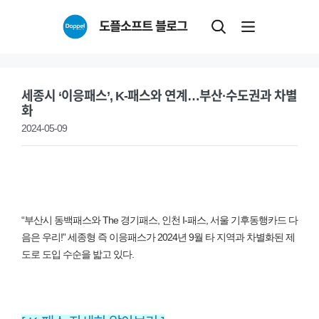
Skip
도플소프트 블로그
to
content
세종시 ‘이응패스’, K-패스와 연계…부산·수도권과 차별
화
2024-05-09
“부산시 동백패스와 The 경기패스, 인천 I-패스, 서울 기후동행카드 다
음은 우리!” 세종형 즉 이응패스가 2024년 9월 타 지역과 차별화된 제
도로 도입 수순을 밟고 있다.