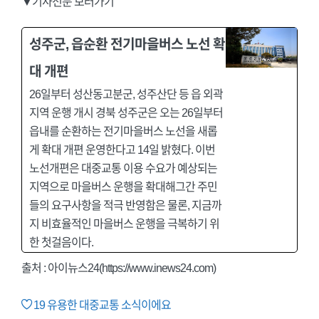
▼기사전문 보러가기
성주군, 읍순환 전기마을버스 노선 확
대 개편
26일부터 성산동고분군, 성주산단 등 읍 외곽
지역 운행 개시 경북 성주군은 오는 26일부터
읍내를 순환하는 전기마을버스 노선을 새롭
게 확대 개편 운영한다고 14일 밝혔다. 이번
노선개편은 대중교통 이용 수요가 예상되는
지역으로 마을버스 운행을 확대해그간 주민
들의 요구사항을 적극 반영함은 물론, 지금까
지 비효율적인 마을버스 운행을 극복하기 위
한 첫걸음이다.
출처 : 아이뉴스24(https://www.inews24.com)
19
유용한 대중교통 소식이에요