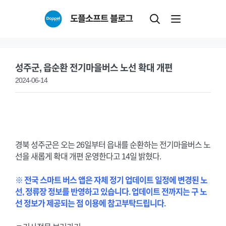
Skip
도플소프트 블로그
to
content
성주군, 읍순환 전기마을버스 노선 확대 개편
2024-06-14
경북 성주군은 오는 26일부터 읍내를 순환하는 전기마을버스 노
선을 새롭게 확대 개편 운영한다고 14일 밝혔다.
※ 전국 스마트 버스 앱은 자체 정기 업데이트 일정에 변경된 노
선, 정류장 정보를 반영하고 있습니다. 업데이트 전까지는 구 노
선 정보가 제공되는 점 이용에 참고부탁드립니다.