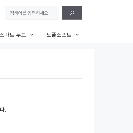
검
색
스마트 무브
도플소프트
다.