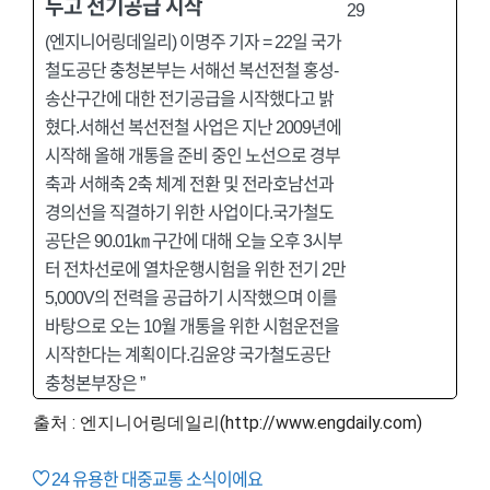
두고 전기공급 시작
(엔지니어링데일리) 이명주 기자 = 22일 국가
철도공단 충청본부는 서해선 복선전철 홍성-
송산구간에 대한 전기공급을 시작했다고 밝
혔다.서해선 복선전철 사업은 지난 2009년에
시작해 올해 개통을 준비 중인 노선으로 경부
축과 서해축 2축 체계 전환 및 전라호남선과
경의선을 직결하기 위한 사업이다.국가철도
공단은 90.01㎞ 구간에 대해 오늘 오후 3시부
터 전차선로에 열차운행시험을 위한 전기 2만
5,000V의 전력을 공급하기 시작했으며 이를
바탕으로 오는 10월 개통을 위한 시험운전을
시작한다는 계획이다.김윤양 국가철도공단
충청본부장은 ”
출처 : 엔지니어링데일리(http://www.engdaily.com)
24
유용한 대중교통 소식이에요