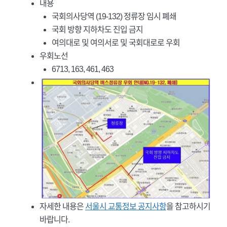
내용
국회의사당역 (19-132) 정류장 임시 폐쇄
국회 방향 지하차도 진입 금지
여의대로 및 여의서로 및 국회대로로 우회
우회노선
6713, 163, 461, 463
자세한 내용은
서울시 교통정보 공지사항
을 참고하시기
바랍니다.