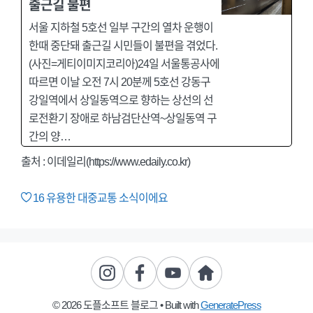
출근길 불편
서울 지하철 5호선 일부 구간의 열차 운행이
한때 중단돼 출근길 시민들이 불편을 겪었다.
(사진=게티이미지코리아)24일 서울통공사에
따르면 이날 오전 7시 20분께 5호선 강동구
강일역에서 상일동역으로 향하는 상선의 선
로전환기 장애로 하남검단산역~상일동역 구
간의 양…
출처 : 이데일리(https://www.edaily.co.kr)
16
유용한 대중교통 소식이에요
© 2026 도플소프트 블로그
• Built with
GeneratePress