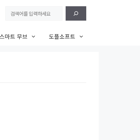
검
색
스마트 무브
도플소프트