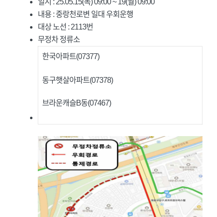
일시 : 25.05.15(목) 09:00 ~ 19(월) 09:00
내용 : 중랑천로변 일대 우회운행
대상 노선 : 2113번
무정차 정류소
한국아파트(07377)
동구햇살아파트(07378)
브라운캐슬B동(07467)