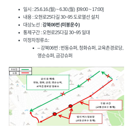
일시 : 25.6.16.(월) ~ 6.30.(월) [09:00 ~ 17:00]
내용 : 오현로25다길 30~95 도로열선 설치
대상노선 :
강북06번 (미봉운수)
통제구간 : 오현로25다길 30~95 일대
미정차정류소:
– 강북06번 : 번동슈퍼, 청화슈퍼, 교육촌경로당,
영순슈퍼, 금강슈퍼