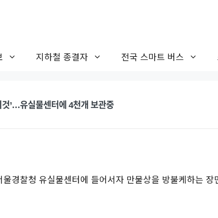
보
지하철 종결자
전국 스마트 버스
이것’…유실물센터에 4천개 보관중
 서울경찰청 유실물센터에 들어서자 만물상을 방불케하는 장