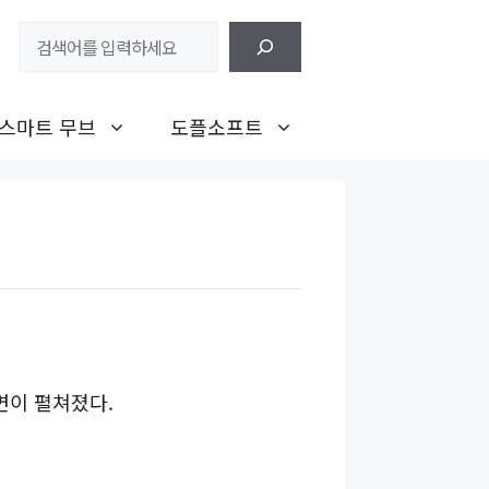
검
색
스마트 무브
도플소프트
면이 펼쳐졌다.