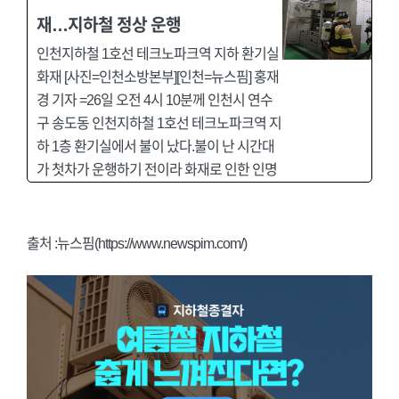
재…지하철 정상 운행
인천지하철 1호선 테크노파크역 지하 환기실
화재 [사진=인천소방본부][인천=뉴스핌] 홍재
경 기자 =26일 오전 4시 10분께 인천시 연수
구 송도동 인천지하철 1호선 테크노파크역 지
하 1층 환기실에서 불이 났다.불이 난 시간대
가 첫차가 운행하기 전이라 화재로 인한 인명
출처 :뉴스핌(https://www.newspim.com/)