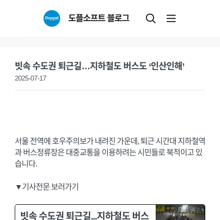
Skip
도플소프트 블로그
to
content
빗속 수도권 퇴근길…지하철도 버스도 ‘인산인해’
2025-07-17
서울 전역에 호우주의보가 내려진 가운데, 퇴근 시간대 지하철역
과 버스정류장은 대중교통을 이용하려는 시민들로 북적이고 있
습니다.
▼기사전문 보러가기
빗속 수도권 퇴근길...지하철도 버스