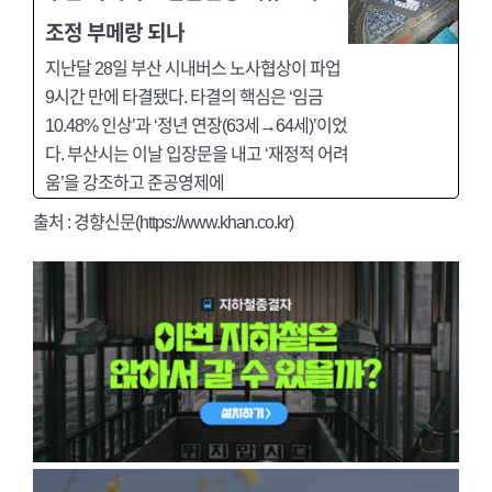
조정 부메랑 되나
지난달 28일 부산 시내버스 노사협상이 파업
9시간 만에 타결됐다. 타결의 핵심은 ‘임금
10.48% 인상’과 ‘정년 연장(63세→64세)’이었
다. 부산시는 이날 입장문을 내고 ‘재정적 어려
움’을 강조하고 준공영제에
출처 : 경향신문(https://www.khan.co.kr)