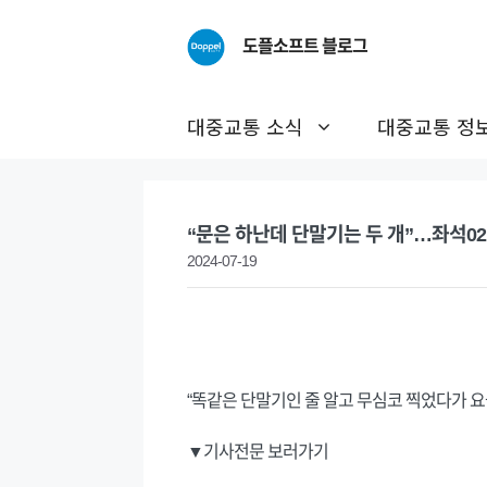
Skip
to
도플소프트 블로그
content
대중교통 소식
대중교통 정
“문은 하난데 단말기는 두 개”…좌석02
2024-07-19
“똑같은 단말기인 줄 알고 무심코 찍었다가 
▼기사전문 보러가기