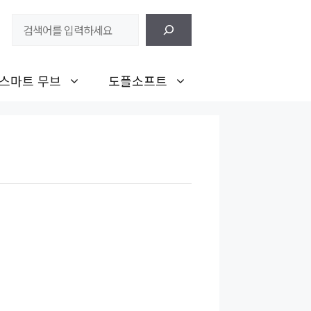
검
색
스마트 무브
도플소프트