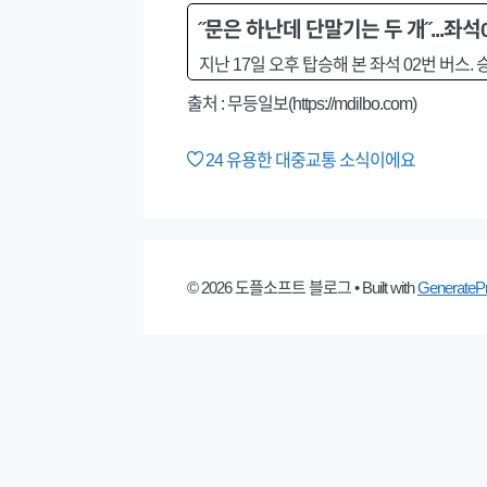
˝문은 하난데 단말기는 두 개˝...좌석
지난 17일 오후 탑승해 본 좌석 02번 버스
출처 : 무등일보(https://mdilbo.com)
24
유용한 대중교통 소식이에요
© 2026 도플소프트 블로그
• Built with
GenerateP