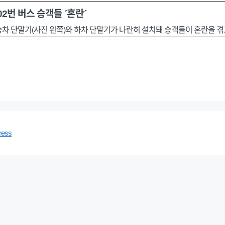
02번 버스 승객들 ´혼란´
. 승차 단말기(사진 왼쪽)와 하차 단말기가 나란히 설치돼 승객들이 혼란을 겪
ress