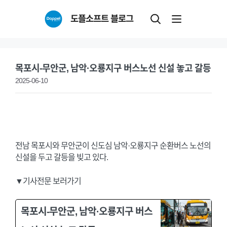
Skip
도플소프트 블로그
to
content
목포시-무안군, 남악·오룡지구 버스노선 신설 놓고 갈등
2025-06-10
전남 목포시와 무안군이 신도심 남악·오룡지구 순환버스 노선의
신설을 두고 갈등을 빚고 있다.
▼기사전문 보러가기
목포시-무안군, 남악·오룡지구 버스