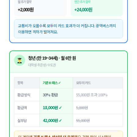
월 추가 절약
연간 추가 절약
+2,000원
+24,000원
교통비가 오를수록 모두의 카드 효과가 더 커집니다. 광역버스까지
이용하면 격차가 벌어져요.
청년 (만 19~34세) · 월 6만 원
대학생·취준생 / 수도권
항목
기존 K-패스 ✓
모두의 카드
30% 환급
55,000원 초과 100%
환급 방식
18,000원 ✓
5,000원
환급액
42,000원 ✓
55,000원
실부담
이 경우엔
기존 K-패스 방식이 더 유리
해요. 걱정 없이 시스템이