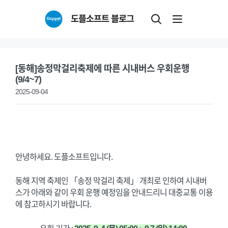
Skip
도플소프트 블로그
to
content
[동해]송정막걸리축제에 따른 시내버스 우회운행
(9/4~7)
2025-09-04
안녕하세요. 도플소프트입니다.
동해 지역 축제인 「송정 막걸리 축제」 개최로 인하여 시내버
스가 아래와 같이 우회 운행 예정임을 안내드리니 대중교통 이용
에 참고하시기 바랍니다.