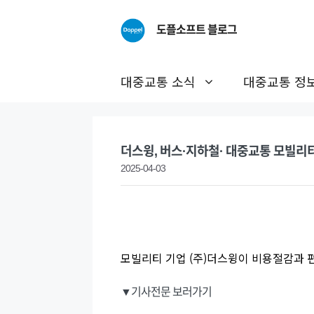
Skip
to
도플소프트 블로그
content
대중교통 소식
대중교통 정
더스윙, 버스·지하철· 대중교통 모빌리티
2025-04-03
모빌리티 기업 (주)더스윙이 비용절감과 편
▼기사전문 보러가기