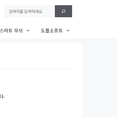
검
색
스마트 무브
도플소프트
다.