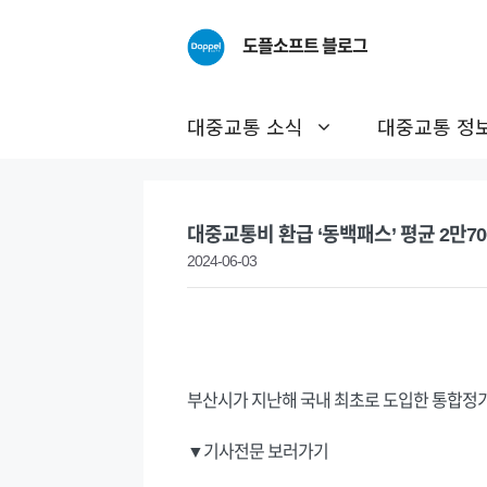
Skip
to
도플소프트 블로그
content
대중교통 소식
대중교통 정
대중교통비 환급 ‘동백패스’ 평균 2만70
2024-06-03
부산시가 지난해 국내 최초로 도입한 통합정기
▼기사전문 보러가기