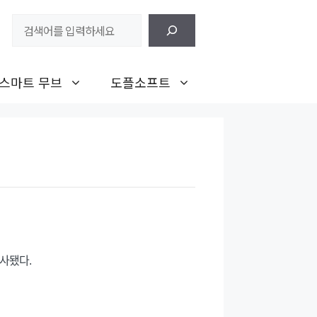
검
색
스마트 무브
도플소프트
사됐다.