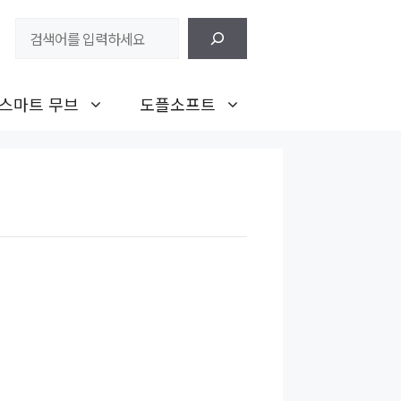
검
색
스마트 무브
도플소프트