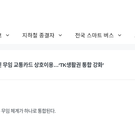
보
지하철 종결자
전국 스마트 버스
르신 무임 교통카드 상호이용…‘TK생활권 통합 강화’
 무임 체계가 하나로 통합된다.