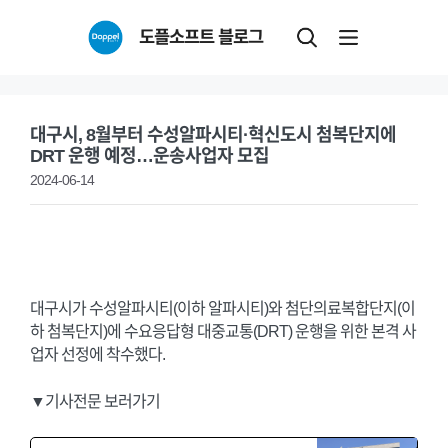
Skip
도플소프트 블로그
to
content
대구시, 8월부터 수성알파시티·혁신도시 첨복단지에
DRT 운행 예정…운송사업자 모집
2024-06-14
대구시가 수성알파시티(이하 알파시티)와 첨단의료복합단지(이
하 첨복단지)에 수요응답형 대중교통(DRT) 운행을 위한 본격 사
업자 선정에 착수했다.
▼기사전문 보러가기