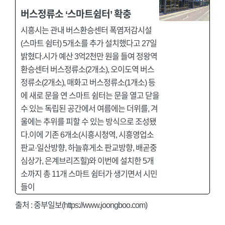
버스정류소 ‘스마트쉼터’ 확충
시흥시는 관내 버스환승센터 폭염저감시설
(스마트 쉼터) 5개소를 추가 설치했다고 27일
밝혔다.시가 예산 3억2천만 원을 들여 정왕역
환승센터 버스정류소(2개소), 오이도역 버스
정류소(2개소), 매화고 버스정류소(1개소) 등
에 새로 문을 연 스마트 쉼터는 문을 열고 닫을
수 있는 독립된 공간에서 여름에는 더위를, 겨
울에는 추위를 피할 수 있는 방식으로 조성됐
다.이에 기존 6개소(시흥시청역, 시흥영업소
판교·일산방향, 하늘휴게소 판교방향, 배곧중
심상가, 은계브리즈힐)와 이번에 설치한 5개
소까지 총 11개 스마트 쉼터가 생기면서 시민
들이
출처 :
중부일보(https://www.joongboo.com)