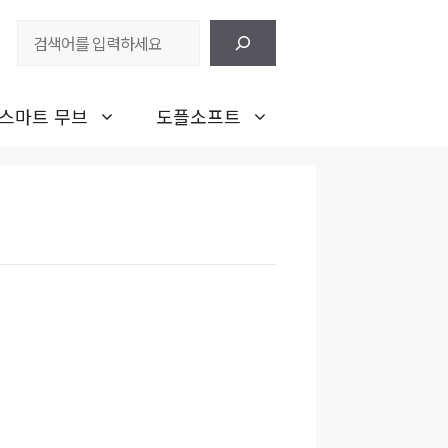
검
색
스마트 무브
도플소프트