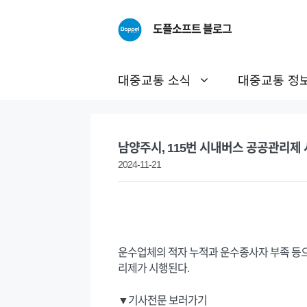
Skip
to
도플소프트 블로그
content
대중교통 소식
대중교통 정
남양주시, 115번 시내버스 공공관리제
2024-11-21
운수업체의 적자 누적과 운수종사자 부족 등으
리제가 시행된다.
▼기사전문 보러가기