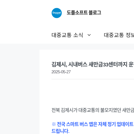
Skip
to
도플소프트 블로그
content
대중교통 소식
대중교통 정
김제시, 시내버스 새만금33센터까지 
2025-05-27
전북 김제시가 대중교통의 불모지였던 새만금
※ 전국 스마트 버스 앱은 자체 정기 업데이트
드립니다.