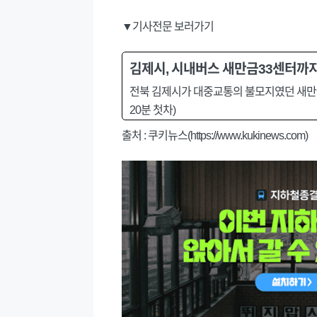
▼기사전문 보러가기
김제시, 시내버스 새만금33센터까
전북 김제시가 대중교통의 불모지였던 새만금
20분 첫차)
출처 : 쿠키뉴스(https://www.kukinews.com)