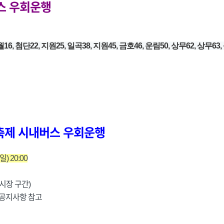
스 우회운행
월16, 첨단22, 지원25, 일곡38, 지원45, 금호46, 운림50, 상무62, 상무63,
축제 시내버스 우회운행
(일) 20:00
시장 구간)
공지사항 참고