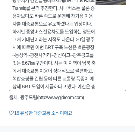
광주시가 간선급행버스체계(BRT·Bus Rapid
Transit)를 본격 추진한다. 시내버스는 물론 승
용차보다도 빠른 속도로 운행해 자가용 이용
자를 대중교통으로 유도하겠다는 입장이다.
하지만 중앙버스전용차로를 도입하는 정도에
그쳐 기대난이라는 지적도 나온다. 30일 광주
시에 따르면 이번 BRT 구축 노선은 백운광장
~농성역~광천사거리~경신여고~광주공고를
잇는 8.67㎞ 구간이다. 시는 이 지역이 남북 축
에서 대중교통 이용이 상대적으로 불편하고,
복합쇼핑몰 건립 등에 따른 교통량 폭증이 예
상돼 BRT 도입이 시급하다고 봤다. 예산은 총
출처 : 광주드림(http://www.gjdream.com)
16
유용한 대중교통 소식이에요