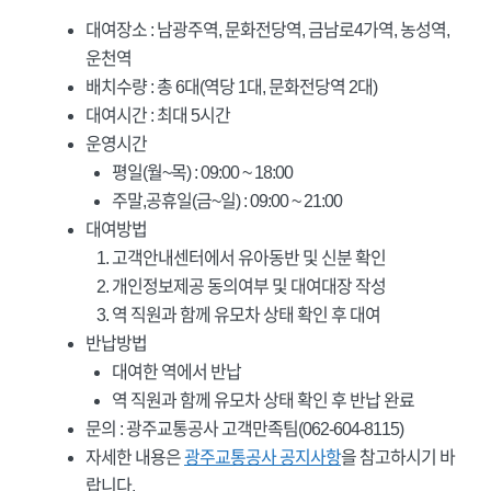
대여장소 : 남광주역, 문화전당역, 금남로4가역, 농성역,
운천역
배치수량 : 총 6대(역당 1대, 문화전당역 2대)
대여시간 : 최대 5시간
운영시간
평일(월~목) : 09:00 ~ 18:00
주말,공휴일(금~일) : 09:00 ~ 21:00
대여방법
고객안내센터에서 유아동반 및 신분 확인
개인정보제공 동의여부 및 대여대장 작성
역 직원과 함께 유모차 상태 확인 후 대여
반납방법
대여한 역에서 반납
역 직원과 함께 유모차 상태 확인 후 반납 완료
문의 : 광주교통공사 고객만족팀(062-604-8115)
자세한 내용은
광주교통공사 공지사항
을 참고하시기 바
랍니다.