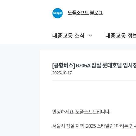
Skip
to
도플소프트 블로그
content
대중교통 소식
대중교통 정
[공항버스] 6705A 잠실 롯데호텔 임시정류
2025-10-17
안녕하세요. 도플소프트입니다.
서울시 잠실 지역 “2025 스타일런” 마라톤