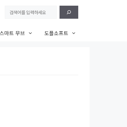
검
색
스마트 무브
도플소프트