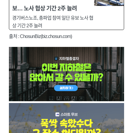
보… 노사 협상 기간 2주 늘려
경기버스노조, 총파업 참여 일단 유보 노사 협
상 기간 2주 늘려
출처 : ChosunBiz(biz.chosun.com)