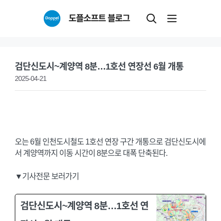
Skip
도플소프트 블로그
to
content
검단신도시~계양역 8분…1호선 연장선 6월 개통
2025-04-21
오는 6월 인천도시철도 1호선 연장 구간 개통으로 검단신도시에
서 계양역까지 이동 시간이 8분으로 대폭 단축된다.
▼기사전문 보러가기
검단신도시~계양역 8분…1호선 연