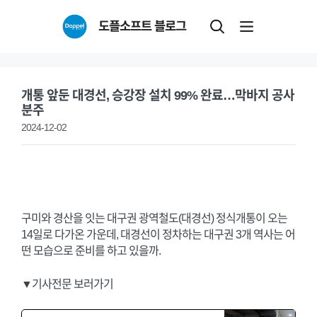
Skip
도플소프트 블로그
to
content
개통 앞둔 대경선, 승강장 설치 99% 완료…막바지 공사
분주
2024-12-02
구미와 경산을 잇는 대구권 광역철도(대경선) 정식개통이 오는
14일로 다가온 가운데, 대경선이 정차하는 대구권 3개 역사는 어
떤 모습으로 준비를 하고 있을까.
▼기사전문 보러가기