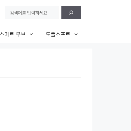
검
색
스마트 무브
도플소프트