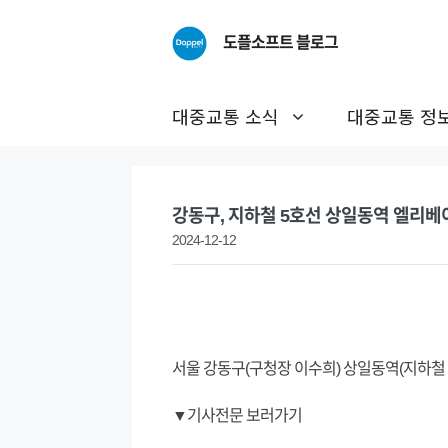
Skip
to
도플소프트 블로그
content
대중교통 소식
대중교통 정
강동구, 지하철 5호선 상일동역 엘리베
2024-12-12
서울 강동구(구청장 이수희) 상일동역(지하철
▼기사전문 보러가기