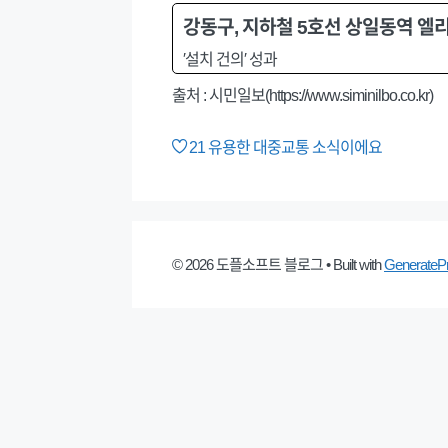
강동구, 지하철 5호선 상일동역 엘
′설치 건의′ 성과
출처 : 시민일보(https://www.siminilbo.co.kr)
21
유용한 대중교통 소식이에요
© 2026 도플소프트 블로그
• Built with
GenerateP